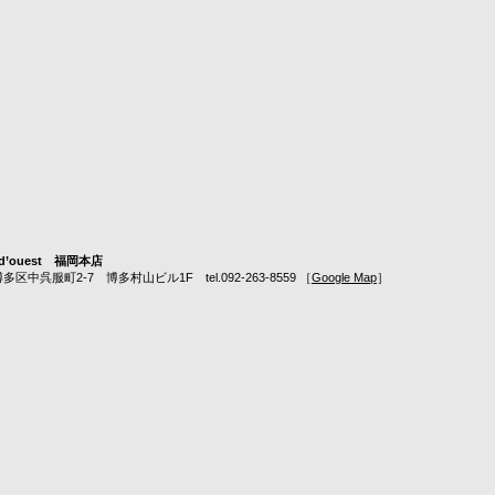
nt d’ouest 福岡本店
呉服町2-7 博多村山ビル1F tel.092-263-8559 ［
Google Map
］