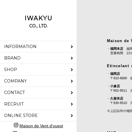
IWAKYU
CO., LTD.
Maison de 
INFORMATION
・
福岡本店
福岡県
営業時間 13:0
BRAND
Etincela
SHOP
・
福岡店
〒810-8680 
COMPANY
・
小倉店
〒802-8511 
CONTACT
・
久留米店
〒830-8510 
RECRUIT
※上記以外の地
ONLINE STORE
Maison de Vent d'ouest