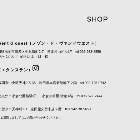
SHOP
Vent d’ouest
（メゾン・ド・ヴァンドウエスト）
福岡市博多区中呉服町2-7 博多村山ビル1F tel.092-263-8559
0～17:00 ／ 定休日 土・日・祝
nt（エタンスラン）
福岡市中央区天神2-5-35 岩田屋本店新館地下２階 tel.092-725-0742
北九州市小倉北区船場町1-1 小倉井筒屋 新館 4階 tel.093-522-2444
久留米市天神町1-1 岩田屋久留米店２階 tel.0942-38-5650
区に関しましてはお問い合わせください。